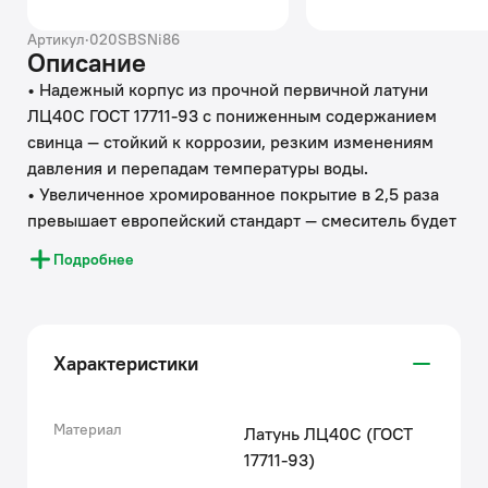
Артикул
·
020SBSNi86
Описание
• Надежный корпус из прочной первичной латуни
ЛЦ40С ГОСТ 17711-93 с пониженным содержанием
свинца — стойкий к коррозии, резким изменениям
давления и перепадам температуры воды.
• Увеличенное хромированное покрытие в 2,5 раза
превышает европейский стандарт — смеситель будет
выглядеть как новый благодаря стойкости к
Подробнее
появлению царапин и потускнению.
• Силиконовый аэратор создает мягкий поток воды
без разбрызгивания, а за счет встроенного
ограничителя потока воды способствует экономии до
Характеристики
10 л/мин. (до 30% коммунальных платежей за воду в
месяц). Аэратор легко чистится от загрязнений,
ржавчины и извести: достаточно провести по нему
Материал
Латунь ЛЦ40C (ГОСТ
пальцем.
17711-93)
• Смеситель удобен для всей семьи — продуманное