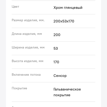
соотношение высоты и длины излива и угол наклона
Цвет
Хром глянцевый
аэратора позволяют с комфортом размещать руки
под смесителем.
Размер изделия, мм.
200x53x170
• Питание датчика смесителя с сенсорным
управлением производится от четырех батареек типа
АА (не входят в комплект поставки).
Длина изделия, мм
200
Гарантия на смесители IDDIS® – 10 лет.
Ширина изделия, мм
53
(с) Авторский текст, май 2019 г.
Высота изделия, мм
170
Включение потока
Сенсор
Покрытие
Гальваническое
покрытие