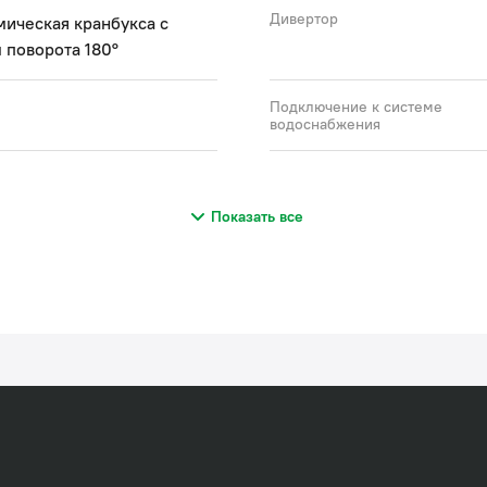
Дивертор
ическая кранбукса с
 поворота 180°
Подключение к системе
водоснабжения
Показать все