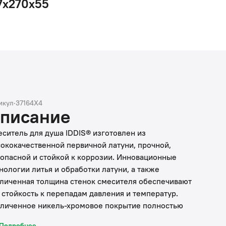
7x270x55
икул
·
37164X4
писание
ситель для душа IDDIS® изготовлен из
ококачественной первичной латуни, прочной,
опасной и стойкой к коррозии. Инновационные
нологии литья и обработки латуни, а также
личенная толщина стенок смесителя обеспечивают
 стойкость к перепадам давления и температур.
личенное никель-хромовое покрытие полностью
тветствует европейским стандартам качества,
Подробнее