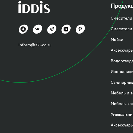
Продук
Смесители 
Смесители 
Мойки
inform@skl-co.ru
Аксессуары
Водоотвед
Инсталляци
Санитарный
Мебель и з
Мебель-ко
Умывальни
Аксессуары