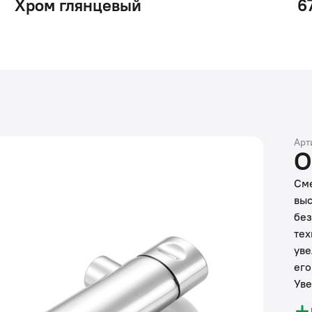
Хром глянцевый
6
Арт
О
Сме
выс
без
тех
уве
его
Уве
соо