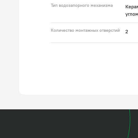
Тип водозапорного механизма
Керам
углом
Количество монтажных отверстий
2