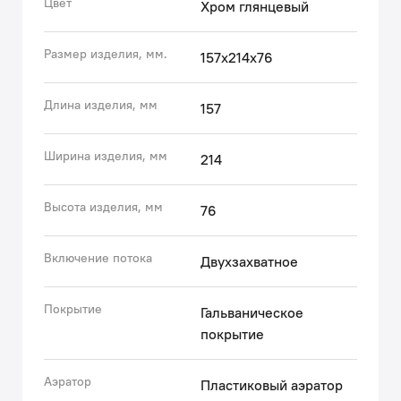
Цвет
Хром глянцевый
Гарантия на смесители IDDIS® – 10 лет. Гарантия на
лейку и шланг составляет 3 года.
Размер изделия, мм.
157x214x76
Длина изделия, мм
157
Ширина изделия, мм
214
Высота изделия, мм
76
Включение потока
Двухзахватное
Покрытие
Гальваническое
покрытие
Аэратор
Пластиковый аэратор