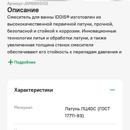
Артикул
·
JAMSB00i02
Описание
Смеситель для ванны IDDIS® изготовлен из
высококачественной первичной латуни, прочной,
безопасной и стойкой к коррозии. Инновационные
технологии литья и обработки латуни, а также
увеличенная толщина стенок смесителя
обеспечивают его стойкость к перепадам давления и
температур.
Подробнее
Увеличенное никель-хромовое покрытие полностью
соответствует европейским стандартам качества,
обеспечивает его стойкость и зеркальный блеск в
течение всего срока службы изделия.
Характеристики
Благодаря гладкой внутренней поверхности
смесителя, рассекателям в водозапорных
механизмах и аэратору он имеет минимальный
Материал
Латунь ЛЦ40C (ГОСТ
уровень шума.
17711-93)
В комплект входят лейка и шланг из нержавеющей
стали длиной 1,5 м с защитой от перекручивания.