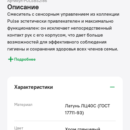
Артикул
·
PULSBS2i86
Описание
Смеситель с сенсорным управлением из коллекции
Pulse эстетически привлекателен и максимально
функционален: он исключает непосредственный
контакт рук с его корпусом, что дает больше
возможностей для эффективного соблюдения
гигиены и сохранения здоровья всех членов семьи.
Легкий наклон корпуса, тонкие формы и отсутствие
Подробнее
лишних стыков формируют по-настоящему
современный и стильный продукт, который будет
хорошо смотреться в интерьере любой современной
ванной и наполнять ее пространство удивительным
Характеристики
комфортом. Аккуратная рукоятка на корпусе
бесконтактного смесителя позволяет единожды
быстро и точно подобрать комфортную температуру,
Материал
Латунь ЛЦ40C (ГОСТ
а оптимальное время подачи воды (1 минута)
17711-93)
помогает избежать необоснованного перерасхода
воды.
Цвет
Хром глянцевый