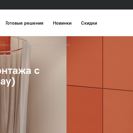
Готовые решения
Новинки
Скидки
итель скрытого монтажа с тремя выходами
онтажа с
ay)