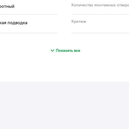
Количество монтажных отвер
ротный
Крепеж
кая подводка
Показать все