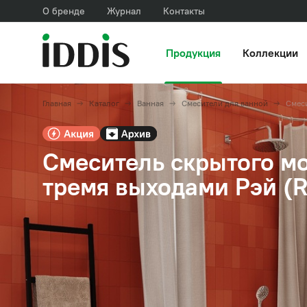
О бренде
Журнал
Контакты
Продукция
Коллекции
Главная
Каталог
Ванная
Смесители для ванной
Смес
Смеситель скрытого м
тремя выходами Рэй (R