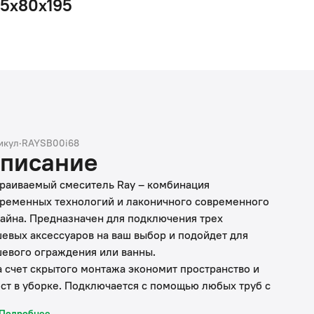
25х80х195
икул
·
RAYSB00i68
писание
раиваемый смеситель Ray – комбинация
ременных технологий и лаконичного современного
айна. Предназначен для подключения трех
евых аксессуаров на ваш выбор и подойдет для
евого ограждения или ванны.
а счет скрытого монтажа экономит пространство и
ст в уборке. Подключается с помощью любых труб с
метром входных отверстий ½ дюйма.
Подробнее