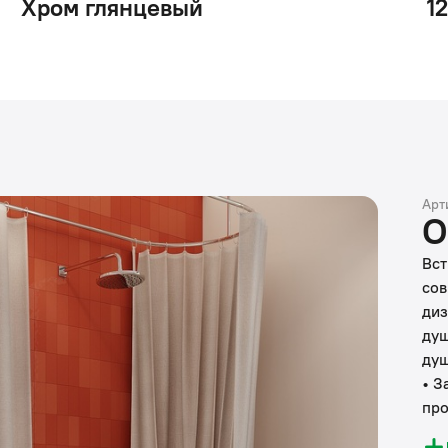
Хром глянцевый
1
Арт
О
Вст
сов
диз
душ
душ
• З
про
диа