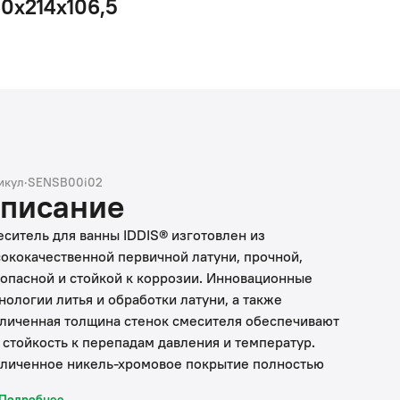
60x214x106,5
икул
·
SENSB00i02
писание
ситель для ванны IDDIS® изготовлен из
ококачественной первичной латуни, прочной,
опасной и стойкой к коррозии. Инновационные
нологии литья и обработки латуни, а также
личенная толщина стенок смесителя обеспечивают
 стойкость к перепадам давления и температур.
личенное никель-хромовое покрытие полностью
тветствует европейским стандартам качества,
Подробнее