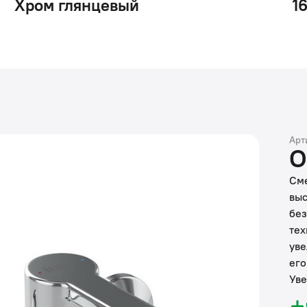
Хром глянцевый
1
Арт
О
Сме
выс
без
тех
уве
его
Уве
соо