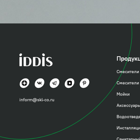
коллекция
Сена (Sena)
Продук
Смесители 
Современный функционал в базовом дизайне
Смесители 
Посмотреть всё
Мойки
inform@skl-co.ru
Аксессуары
Водоотвед
Инсталляци
Санитарный