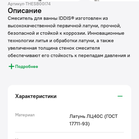
Артикул
·
THESB00I74
Описание
Смеситель для ванны IDDIS® изготовлен из
высококачественной первичной латуни, прочной,
безопасной и стойкой к коррозии. Инновационные
технологии литья и обработки латуни, а также
увеличенная толщина стенок смесителя
обеспечивают его стойкость к перепадам давления и
температур.
Подробнее
Увеличенное никель-хромовое покрытие полностью
соответствует европейским стандартам качества,
обеспечивает его стойкость и зеркальный блеск в
течение всего срока службы изделия.
Характеристики
Благодаря гладкой внутренней поверхности
смесителя, рассекателям в водозапорных
механизмах и аэратору он имеет минимальный
Материал
Латунь ЛЦ40C (ГОСТ
уровень шума.
17711-93)
В комплект входят лейка и шланг из нержавеющей
стали длиной 1,5 м с защитой от перекручивания.