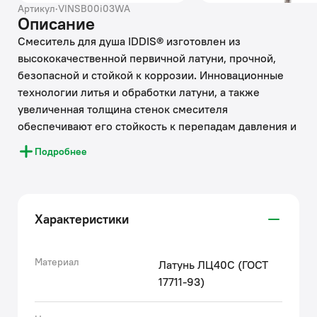
Артикул
·
VINSB00i03WA
Описание
Смеситель для душа IDDIS® изготовлен из
высококачественной первичной латуни, прочной,
безопасной и стойкой к коррозии. Инновационные
технологии литья и обработки латуни, а также
увеличенная толщина стенок смесителя
обеспечивают его стойкость к перепадам давления и
температур.
Подробнее
Увеличенное никель-хромовое покрытие полностью
соответствует европейским стандартам качества,
обеспечивает его стойкость и зеркальный блеск в
течение всего срока службы изделия.
Характеристики
Гарантия на смесители IDDIS® – 10 лет.
Материал
Латунь ЛЦ40C (ГОСТ
17711-93)