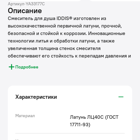
Артикул
·
YA33177C
Описание
Смеситель для душа IDDIS® изготовлен из
высококачественной первичной латуни, прочной,
безопасной и стойкой к коррозии. Инновационные
технологии литья и обработки латуни, а также
увеличенная толщина стенок смесителя
обеспечивают его стойкость к перепадам давления и
температур.
Подробнее
Увеличенное никель-хромовое покрытие полностью
соответствует европейским стандартам качества,
обеспечивает его стойкость и зеркальный блеск в
течение всего срока службы изделия.
Характеристики
Благодаря гладкой внутренней поверхности
смесителя, рассекателям в водозапорных
механизмах и аэратору он имеет минимальный
Материал
Латунь ЛЦ40C (ГОСТ
уровень шума.
17711-93)
Гарантия на смесители IDDIS® – 10 лет. Гарантия на
лейку и шланг составляет 3 года.