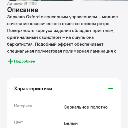
Артикул
·
ЗЛП110
Описание
Зеркало Oxford с сенсорным управлением – модное
сочетание классического стиля со стилем ретро.
Поверхность корпуса изделия обладает приятным,
оригинальным свойством – на ощупь она
бархатистая. Подобный эффект обеспечивает
специальная полуматовая полимерная ламинация с
эффектом soft touch. Коллекция органично впишется
Подробнее
в любой интерьер благодаря сбалансированному и
элегантному дизайну. Зеркало Oxford способно стать
как самостоятельным ярким винтажным акцентом
для интерьера классической ванной комнаты, так и
Характеристики
поддержать эстетику изысканной ретро-классики,
созданную смесителями IDDIS® коллекции Oxford.
• Сборная рама изготовлена из ламинированного
Материал
Зеркальное полотно
МДФ, пригодного для использования во влажных
помещениях (при соблюдении правил эксплуатации
Цвет
Белый
и ухода). Благодаря этому мебель устойчива к