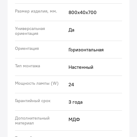
влажной среде, а значит — прослужит долго.
Размер изделия, мм.
800х40х700
• Гарантия на мебель IDDIS® – 3 года.
(с) Авторский текст, июнь 2021 г.
Универсальная
Да
ориентация
Ориентация
Горизонтальная
Тип монтажа
Настенный
Мощность лампы (W)
24
Гарантийный срок
3 года
Дополнительный
МДФ
материал