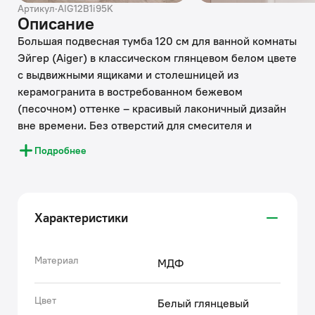
Артикул
·
AIG12B1i95K
Описание
Большая подвесная тумба 120 см для ванной комнаты
Эйгер (Aiger) в классическом глянцевом белом цвете
с выдвижными ящиками и столешницей из
керамогранита в востребованном бежевом
(песочном) оттенке – красивый лаконичный дизайн
вне времени. Без отверстий для смесителя и
умывальника.
Подробнее
• Влагостойкая гладкая матовая столешница из
сверхпрочного керамогранита повторяет радиус
скругления угла тумбы. Край филигранно запилен
Характеристики
под 45 градусов и отполирован до глянцевого блеска
– выглядит эстетично и при этом безопасен.
• Влагостойкие материалы: фасады и боковины из
Материал
МДФ
влагостойкого МДФ покрыты глянцевой белой
эмалью Carpoly в шесть слоёв, что обеспечивает
Цвет
Белый глянцевый
защиту от влаги на срок от 10 лет и выше (при