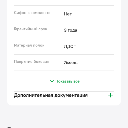
усиленные подвесы (130 кг на 2 шт.).
Сифон в комплекте
Нет
Сифон приобретается отдельно. Подходят сифоны
IDDIS® арт. 900BVG0010VD, 902BV750VD,
900B000010VD (выпуск приобретается отдельно).
Гарантийный срок
3 года
Гарантия на мебель и столешницу IDDIS® – 3 года.
Материал полок
ЛДСП
(с) Авторский текст, май 2026 г.
Покрытие боковин
Эмаль
Показать все
Дополнительная документация