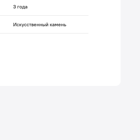
3 года
антия на мебель IDDIS® – 3 года.
Искусственный камень
 Авторский текст, май 2026 г.