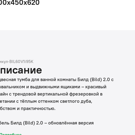
00х450х620
икул
·
BIL60V1i95K
писание
весная тумба для ванной комнаты Билд (Bild) 2.0 с
вальником и выдвижными ящиками – красивый
айн с трендовой вертикальной фрезеровкой в
етании с тёплым оттенком светлого дуба,
бством и практичностью.
ель Билд (Bild) 2.0 – обновлённая версия
улярной коллекции Билд (Bild). Мебель сохранила
Подробнее