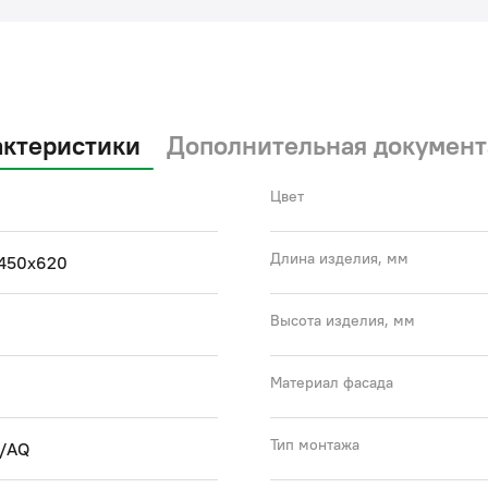
выс
спе
(ге
не 
уха
актеристики
Дополнительная документ
бел
• Д
Цвет
пол
10 
• С
Длина изделия, мм
450х620
(фу
• Ф
Высота изделия, мм
эст
• В
уси
Материал фасада
Сиф
Тип монтажа
S/AQ
IDD
900