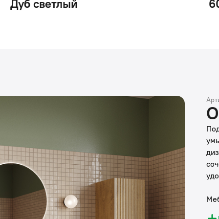
Дуб светлый
6
Арт
О
Под
умы
диз
соч
удо
Меб
поп