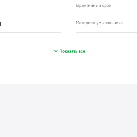
Гарантийный срок
Гар
Материал умывальника
П
(с)
Показать все