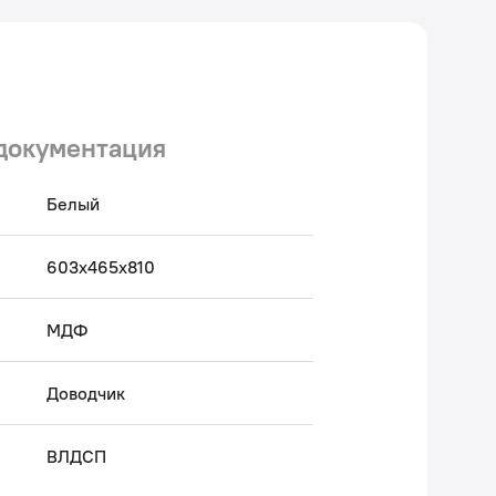
антия на мебель IDDIS® – 3 года.
 Авторский текст, октябрь 2021 г.
документация
Белый
603x465x810
МДФ
Доводчик
ВЛДСП