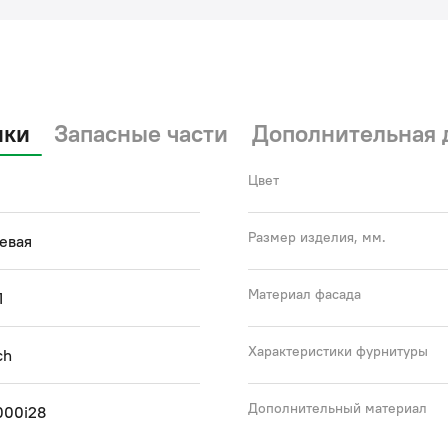
Гар
(с)
ики
Запасные части
Дополнительная 
Цвет
Размер изделия, мм.
евая
Материал фасада
П
Характеристики фурнитуры
ch
Дополнительный материал
000i28