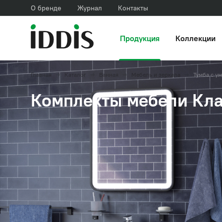
О бренде
Журнал
Контакты
Продукция
Коллекции
Главная
Каталог
Ванная
Мебель и зеркала
Тумба с у
Комплекты мебели Кла