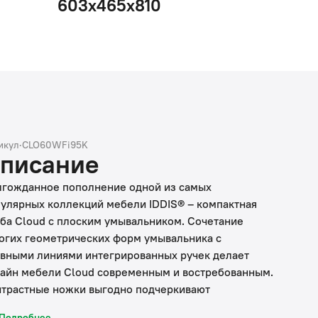
603x465x810
икул
·
CLO60WFi95K
писание
гожданное пополнение одной из самых
улярных коллекций мебели IDDIS® – компактная
ба Cloud с плоским умывальником. Сочетание
огих геометрических форм умывальника с
вными линиями интегрированных ручек делает
айн мебели Cloud современным и востребованным.
трастные ножки выгодно подчеркивают
оснежный фрезерованный фасад изделия.
Подробнее