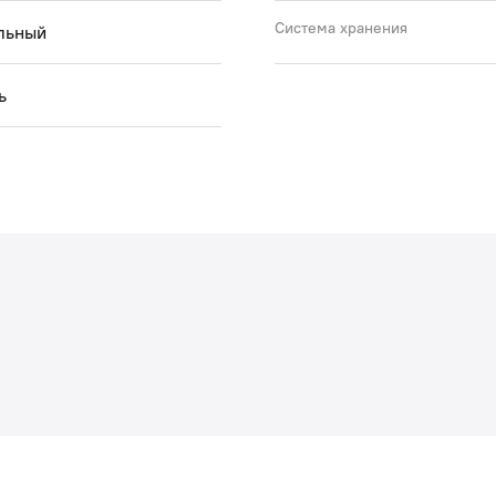
Система хранения
льный
ь