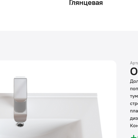
Глянцевая
Арт
О
Дол
поп
тум
стр
пла
диз
Кон
бел