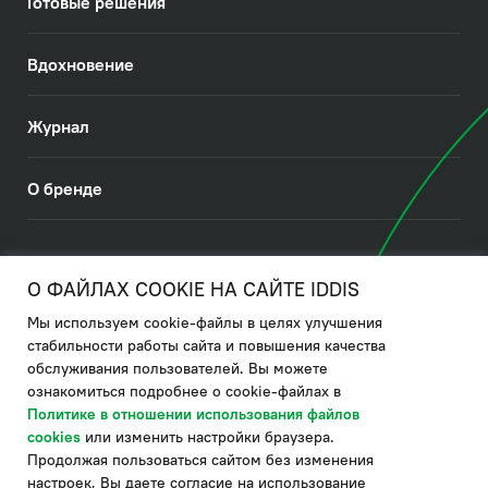
Готовые решения
Вдохновение
Журнал
О бренде
© 2026. IDDIS
О ФАЙЛАХ COOKIE НА САЙТЕ IDDIS
Мы используем cookie-файлы в целях улучшения
Политика в отношении использования файлов cookies
стабильности работы сайта и повышения качества
обслуживания пользователей. Вы можете
Политика обработки ПДн
ознакомиться подробнее о cookie-файлах в
Политика в области управления цепочкой поставки
Политике в отношении использования файлов
cookies
или изменить настройки браузера.
по системе "НСЛС"
Продолжая пользоваться сайтом без изменения
Производитель оставляет за собой право в любой момент
настроек, Вы даете согласие на использование
вносить изменения в комплектацию, дизайн и характеристики