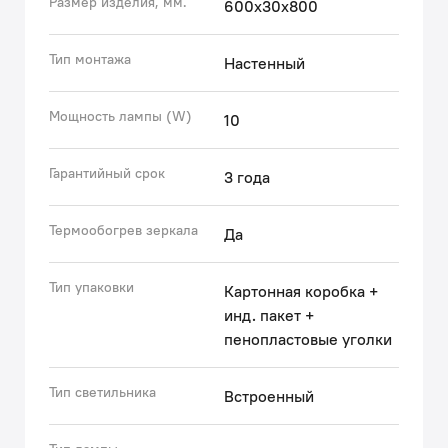
Размер изделия, мм.
600x30x800
• Миниатюрная окантовка черного цвета выполнена
методом пескоструйной обработки прямо на
стеклянном полотне.
Тип монтажа
Настенный
Гарантия на зеркала IDDIS® – 3 года.
Мощность лампы (W)
10
(с) Авторский текст, октябрь 2024 г.
Гарантийный срок
3 года
Термообогрев зеркала
Да
Тип упаковки
Картонная коробка +
инд. пакет +
пенопластовые уголки
Тип светильника
Встроенный