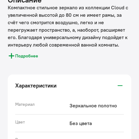
Компактное стильное зеркало из коллекции Cloud с
увеличенной высотой до 80 см не имеет рамы, за
счёт чего смотрится воздушно, легко и не
перегружает пространство, а, наоборот, расширяет
его. Благодаря универсальному дизайну подойдет к
интерьеру любой современной ванной комнаты.
• Ореольная светодиодная подсветка создает
Подробнее
приятный мягкий фронтальный свет. Цвет освещения
– холодный.
• Функция подогрева предотвращает появление
конденсата – нет необходимости протирать зеркало
Характеристики
после принятия душа.
• Удобное сенсорное управление подсветкой,
подогревом и диммером с помощью касания.
Материал
Зеркальное полотно
• Надежная силиконовая оболочка защищает блок
управления и диодную ленту интерьерной подсветки
Цвет
Без цвета
от влаги и пара обеспечивает долгий срок службы.
Её легко мыть от пыли и налета.