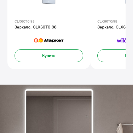
CLX60T0i98
CLX60T0i98
Зеркало, CLX60T0i98
Зеркало, CLX60T0
Купить
Куп