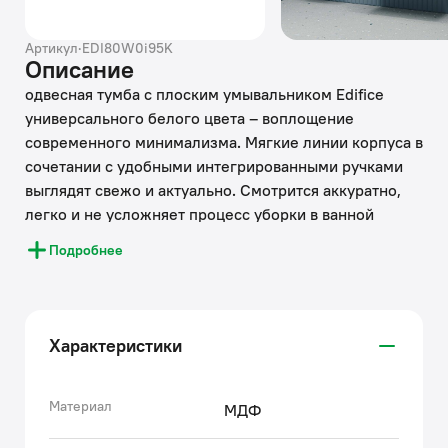
Артикул
·
EDI80W0i95K
Описание
одвесная тумба с плоским умывальником Edifice
универсального белого цвета – воплощение
современного минимализма. Мягкие линии корпуса в
сочетании с удобными интегрированными ручками
выглядят свежо и актуально. Смотрится аккуратно,
легко и не усложняет процесс уборки в ванной
благодаря подвесной конструкции.
Подробнее
• В комплекте умывальник (арт. 0108000i28) из
качественного фарфора. Он отличается высокой
прочностью и прост в уходе: не задерживает
Характеристики
загрязнения и неприятные запахи, надолго сохраняя
первозданную белизну.
• Два выдвижных ящика закрываются плавно и
Материал
МДФ
бесшумно благодаря высококачественным скрытым