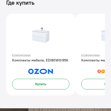
Где купить
EDI80W0i95K
EDI80W0i95K
Комплекты мебели, EDI80W0i95K
Комплекты мебел
Купить
Куп