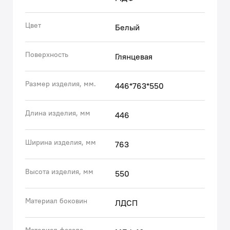
высококачественных скрытых направляющих.
• Умывальник IDDIS® из литьевого искусственного
Цвет
Белый
камня обладает повышенной механической
прочностью и долговечностью. Его правильная
Поверхность
Глянцевая
геометрия обеспечивает идеальное прилегание к
тумбе и легкий сток воды с естественной защитой от
разбрызгивания.
Размер изделия, мм.
446*763*550
• Покрытие умывальника IDDIS® из гелькоута
обладает стойкостью к загрязнению благодаря
Длина изделия, мм
446
отсутствию микропор. Гелькоут отличается глянц
Ширина изделия, мм
763
Высота изделия, мм
550
Материал боковин
ЛДСП