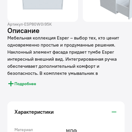
Артикул
·
ESP80W0i95K
Описание
Мебельная коллекция Esper – выбор тех, кто ценит
одновременно простые и продуманные решения.
Наклонный элемент фасада придает тумбе Esper
интересный внешний вид. Интегрированная ручка
обеспечивает дополнительный комфорт и
безопасность. В комплекте умывальник в
современном дизайне (арт. 4508000i28) и
Подробнее
подходящий к нему сифон с сеточкой. Большая чаша
умывальника удобна и для гигиенических, и для
хозяйственных нужд.
• Профессиональная фурнитура мебели IDDIS®
Характеристики
рассчитана на 30 тысяч открываний, что составляет
более 10 лет исправной работы. Выдвижной ящик
закрывается плавно и бесшумно благодаря системе
Материал
МДФ