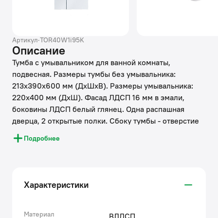
Артикул
·
TOR40W1i95K
Описание
Тумба с умывальником для ванной комнаты,
подвесная. Размеры тумбы без умывальника:
213х390х600 мм (ДхШхВ). Размеры умывальника:
220х400 мм (ДхШ). Фасад ЛДСП 16 мм в эмали,
боковины ЛДСП белый глянец. Одна распашная
дверца, 2 открытые полки. Сбоку тумбы - отверстие
для гигиенического душа с пластиковым кольцом.
Подробнее
Петли с доводчиком. Материал умывальника: фаянс,
ширина: 40 см. Упаковка: картонная коробка.
Характеристики
Материал
ВЛДСП