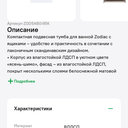
Артикул
·
ZOD5AB0i95K
Описание
Компактная подвесная тумба для ванной Zodiac с
ящиками – удобство и практичность в сочетании с
лаконичным скандинавским дизайном.
• Корпус из влагостойкой ЛДСП в уютном цвете
«ясень-шимо», фасад – из влагостойкой ЛДСП,
покрыт несколькими слоями белоснежной матовой
эмали. Такое качественное исполнение обеспечит
Подробнее
долгий срок службы мебели во влажном помещении
ванной (при соблюдении рекомендаций по уходу).
• Керамический умывальник с высоким бортом и
большой вместительной чашей в комплекте. Удобен
Характеристики
для гигиенических и хозяйственных нужд.
• Подвесная конструкция тумбы делает ее воздушной
и упрощает процесс уборки.
Материал
ВЛДСП