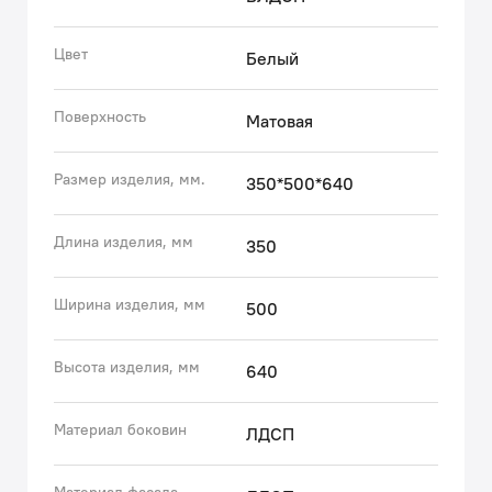
• Два вместительных выдвижных ящика с
механизмом плавного доведения закрываются
Цвет
Белый
плавно и бесшумно. Интегрированные ручки.
Фурнитура рассчитана на 30 000 открываний, что
Поверхность
Матовая
составляет более 10 лет исправной работы.
• Сифон в комплекте, за счет чего тумба полностью
готова к установке.
Размер изделия, мм.
350*500*640
Гарантия на мебель для ванной IDDIS® – 3 года.
Длина изделия, мм
350
(с) Авторский текст, апрель 2023 г.
Ширина изделия, мм
500
Высота изделия, мм
640
Материал боковин
ЛДСП