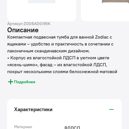
Артикул
·
ZOD6AD0i95K
Описание
Компактная подвесная тумба для ванной Zodiac с
ящиками – удобство и практичность в сочетании с
лаконичным скандинавским дизайном.
• Корпус из влагостойкой ЛДСП в уютном цвете
«ясень-шимо», фасад – из влагостойкой ЛДСП,
покрыт несколькими слоями белоснежной матовой
эмали. Такое качественное исполнение обеспечит
Подробнее
долгий срок службы мебели во влажном помещении
ванной (при соблюдении рекомендаций по уходу).
• Керамический умывальник с высоким бортом и
большой вместительной чашей в комплекте. Удобен
Характеристики
для гигиенических и хозяйственных нужд.
• Подвесная конструкция тумбы делает ее воздушной
и упрощает процесс уборки.
Материал
ВЛДСП