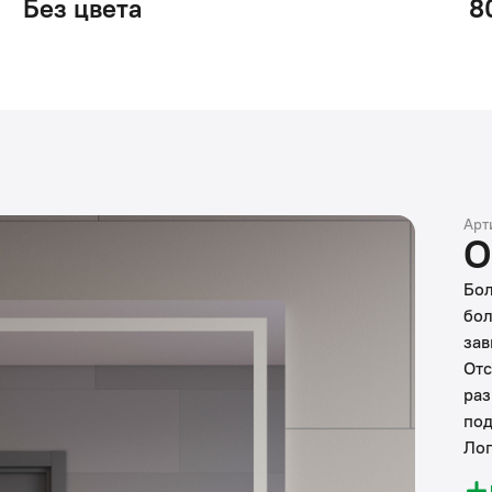
Без цвета
8
Арт
О
Бол
бол
зав
Отс
раз
под
Лог
дел