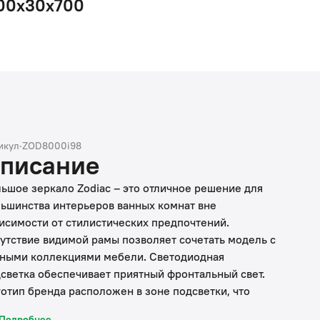
00x30x700
икул
·
ZOD8000i98
писание
ьшое зеркало Zodiac – это отличное решение для
ьшинства интерьеров ванных комнат вне
исимости от стилистических предпочтений.
утствие видимой рамы позволяет сочетать модель с
ными коллекциями мебели. Светодиодная
светка обеспечивает приятный фронтальный свет.
отип бренда расположен в зоне подсветки, что
ает его почти незаметным при выключении
Подробнее