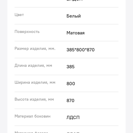
плавно и бесшумно. Интегрированные ручки.
Фурнитура рассчитана на 30 000 открываний, что
Цвет
Белый
составляет более 10 лет исправной работы.
• В комплекте белые пластиковые ножки 100 мм и
Поверхность
Матовая
сифон, за счет чего тумба полностью готова к
установке.
Размер изделия, мм.
385*800*870
Гарантия на мебель для ванной IDDIS® – 3 года.
Длина изделия, мм
385
(с) Авторский текст, апрель 2023 г.
Ширина изделия, мм
800
Высота изделия, мм
870
Материал боковин
ЛДСП