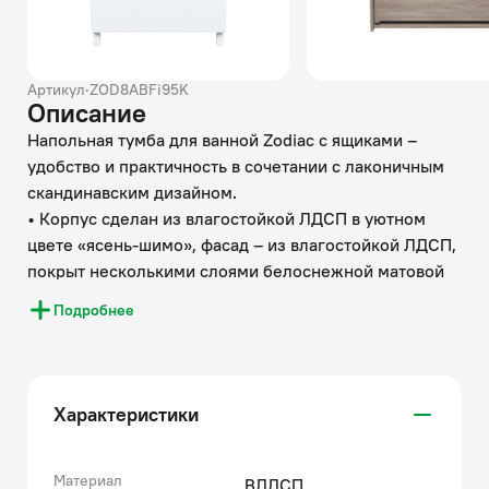
Артикул
·
ZOD8ABFi95K
Описание
Напольная тумба для ванной Zodiac с ящиками –
удобство и практичность в сочетании с лаконичным
скандинавским дизайном.
• Корпус сделан из влагостойкой ЛДСП в уютном
цвете «ясень-шимо», фасад – из влагостойкой ЛДСП,
покрыт несколькими слоями белоснежной матовой
эмали. Такое качественное исполнение обеспечит
Подробнее
долгий срок службы мебели во влажном помещении
ванной (при соблюдении рекомендаций по уходу).
• Керамический умывальник с высоким бортом и
большой вместительной чашей в комплекте. Удобен
Характеристики
для гигиенических и хозяйственных нужд.
• Два вместительных выдвижных ящика с
механизмом плавного доведения закрываются
Материал
ВЛДСП