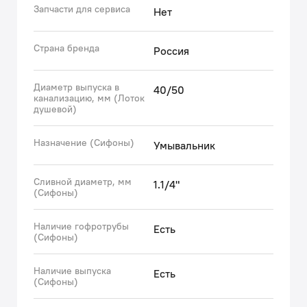
герметичность соединения и не деформируются под
Запчасти для сервиса
Нет
воздействием воды.
• Монтажный винт имеет универсальную резьбу под
Страна бренда
Россия
крестовую и плоскую отвертки.
• Сифон уже собран, что исключает риск
Диаметр выпуска в
повреждений и ошибок при монтаже.
40/50
канализацию, мм (Лоток
• Прост в обслуживании: стакан легко снять и
душевой)
прочистить.
• В комплекте всё необходимое для быстрой и
Назначение (Сифоны)
Умывальник
простой установки: гофротруба с диаметром
подключения 40 или 50 мм за счет переходника.
Сливной диаметр, мм
1.1/4"
Гарантия на сифоны IDDIS® – 2 года.
(Сифоны)
(с) Авторский текст, сентябрь 2025 г.
Наличие гофротрубы
Есть
(Сифоны)
Наличие выпуска
Есть
(Сифоны)