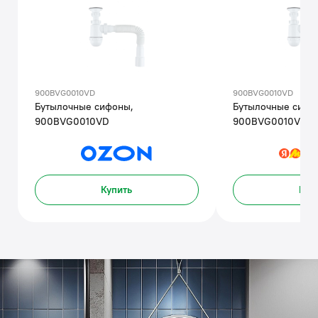
900BVG0010VD
900BVG0010VD
Бутылочные сифоны,
Бутылочные сифо
900BVG0010VD
900BVG0010VD
Купить
Куп