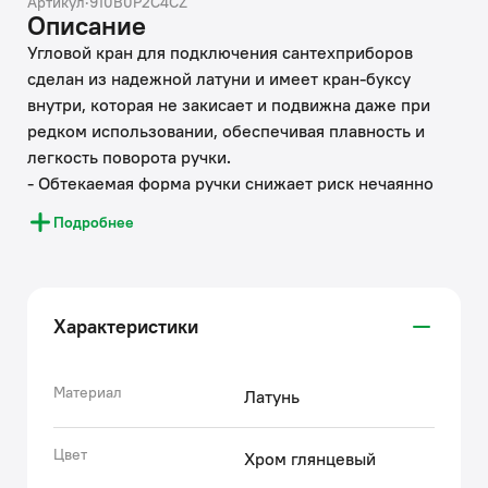
Артикул
·
910B0P2C4CZ
Описание
Угловой кран для подключения сантехприборов
сделан из надежной латуни и имеет кран-буксу
внутри, которая не закисает и подвижна даже при
редком использовании, обеспечивая плавность и
легкость поворота ручки.
- Обтекаемая форма ручки снижает риск нечаянно
зацепиться за кран при выполнении работ.
Подробнее
- Отражатель обеспечивает привлекательный
монтаж.
- Кран дает возможность безопасного перекрытия
воды на время отсутствия дома, снижая вероятность
Характеристики
протечек и разрывов.
- Удобен в использовании – позволяет изолировать
водоснабжение стиральной машины, сохраняя
Материал
Латунь
водоснабжение в других помещениях в доме.
- В экстренной ситуации позволит самостоятельно
Цвет
Хром глянцевый
отключить подачу воды, экономя время на ожидании