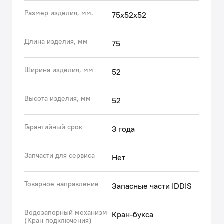
сантехника, который должен был бы отключить
Размер изделия, мм.
75x52x52
подачу воды на общем стояке в случае отсутствия
крана подключения в квартире.
Длина изделия, мм
75
Гарантия на запасные части IDDIS® – 3 года.
Ширина изделия, мм
52
(с) Авторский текст, июнь 2024 г.
Высота изделия, мм
52
Гарантийный срок
3 года
Запчасти для сервиса
Нет
Товарное направление
Запасные части IDDIS
Водозапорный механизм
Кран-букса
(Кран подключения)