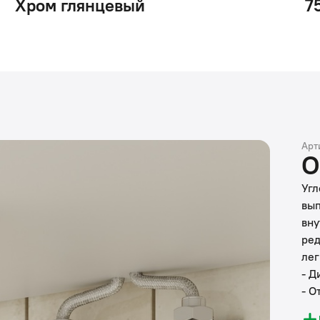
Хром глянцевый
7
Арт
О
Угл
вып
вну
ред
лег
- Д
- О
- К