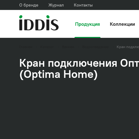
О бренде
Журнал
Контакты
Продукция
Коллекции
Главная
Каталог
Ванная
Водоотведение
Кран подкл
Кран подключения Оп
(Optima Home)