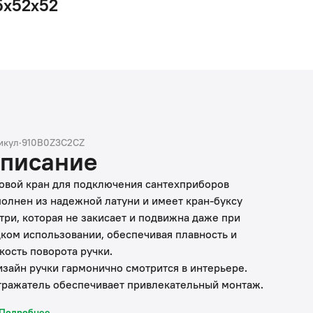
5x52x52
икул
·
910B0Z3C2CZ
писание
овой кран для подключения сантехприборов
олнен из надежной латуни и имеет кран-буксу
три, которая не закисает и подвижна даже при
ком использовании, обеспечивая плавность и
кость поворота ручки.
изайн ручки гармонично смотрится в интерьере.
тражатель обеспечивает привлекательный монтаж.
ран дает возможность безопасного перекрытия
Подробнее