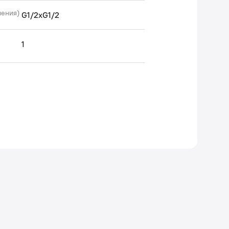
чения)
G1/2xG1/2
1