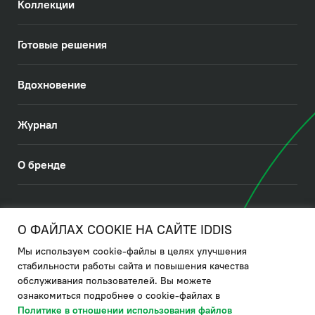
Коллекции
Готовые решения
Вдохновение
Журнал
О бренде
© 2026. IDDIS
О ФАЙЛАХ COOKIE НА САЙТЕ IDDIS
Мы используем cookie-файлы в целях улучшения
Политика в отношении использования файлов cookies
стабильности работы сайта и повышения качества
обслуживания пользователей. Вы можете
Политика обработки ПДн
ознакомиться подробнее о cookie-файлах в
Политика в области управления цепочкой поставки
Политике в отношении использования файлов