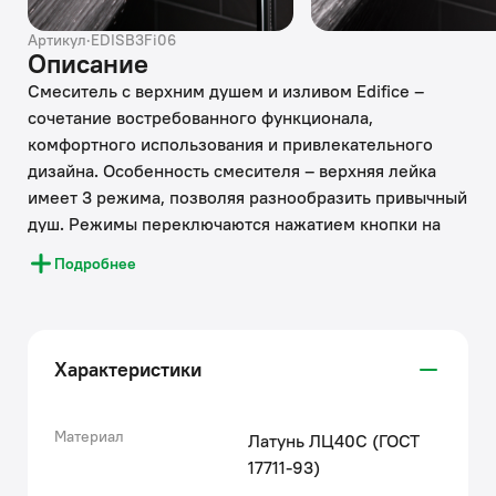
Артикул
·
EDISB3Fi06
Описание
Смеситель с верхним душем и изливом Edifice –
сочетание востребованного функционала,
комфортного использования и привлекательного
дизайна. Особенность смесителя – верхняя лейка
имеет 3 режима, позволяя разнообразить привычный
душ. Режимы переключаются нажатием кнопки на
стойке.
Подробнее
• Поворотный керамический дивертор надежно и
плавно переключает поток воды: на верхнюю лейку
(Ø232 мм), трехрежимную ручную лейку (Ø102 мм)
Характеристики
или излив.
• Регулируемая высота стойки (890-1300 мм)
позволяет принимать душ с комфортом даже самым
Материал
Латунь ЛЦ40C (ГОСТ
высоким.
17711-93)
• В комплекте душевые аксессуары: лейка с