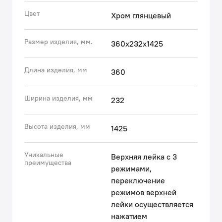
держателем, шланг для душа (1,5 м).
Цвет
Хром глянцевый
• Смеситель прослужит долго благодаря надежному
корпусу из прочной латуни, стойкому к коррозии,
Размер изделия, мм.
360x232x1425
резким изменениям давления и перепадам
температуры воды.
• Хромированное покрытие устойчиво к появлению
Длина изделия, мм
360
царапин и потускнению при должном уходе. На
протяжении многих лет будет выглядеть как новое.
Ширина изделия, мм
232
Гарантия на смесители IDDIS® – 10 лет, на душевые
Высота изделия, мм
аксессуары – 3 года.
1425
(с) Авторский текст, июль 2023 г.
Уникальные
Верхняя лейка с 3
преимущества
режимами,
переключение
режимов верхней
лейки осуществляется
нажатием