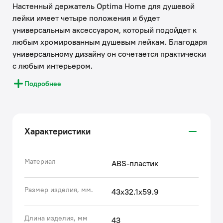
Настенный держатель Optima Home для душевой
лейки имеет четыре положения и будет
универсальным аксессуаром, который подойдет к
любым хромированным душевым лейкам. Благодаря
универсальному дизайну он сочетается практически
с любым интерьером.
Подробнее
Держатель имеет 4 фиксированных положения, что
позволяет настроить максимально комфортный угол
наклона лейки и направления воды для каждого
члена семьи.
Характеристики
Держатель целиком отлит из ABS-пластика –
царапины не будут видны даже в случае
Материал
ABS-пластик
повреждения покрытия.
Размер изделия, мм.
43x32.1x59.9
Хромированное покрытие держателя устойчиво к
коррозии, появлению царапин, сколов и
Длина изделия, мм
43
потускнению. На протяжении многих лет он будет