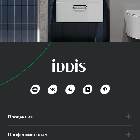
коллекция
Оптима Хоум (Optima
Home)
Польза и функциональность
Посмотреть всё
Продукция
Профессионалам