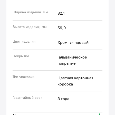
выглядеть как новый (при должном уходе).
Ширина изделия, мм
32,1
Специальная внутренняя вставка из резины
закрывает крепежные болты, защищая их от
Высота изделия, мм
59,9
окисления и улучшая внешний вид держателя.
Цвет изделия
Гарантия на душевые аксессуары IDDIS® – 3 года.
Хром глянцевый
(с) Авторский текст, август 2025 г.
Покрытие
Гальваническое
покрытие
Тип упаковки
Цветная картонная
коробка
Гарантийный срок
3 года