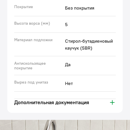
солнечных лучей.
Покрытие
Без покрытия
• Гарантия на текстильные аксессуары IDDIS® – 1 год.
(с) Авторский текст, октябрь 2022 г.
Высота ворса (мм)
5
Материал подложки
Стирол-бутадиеновый
каучук (SBR)
Антискользящее
Да
покрытие
Вырез под унитаз
Нет
Дополнительная документация