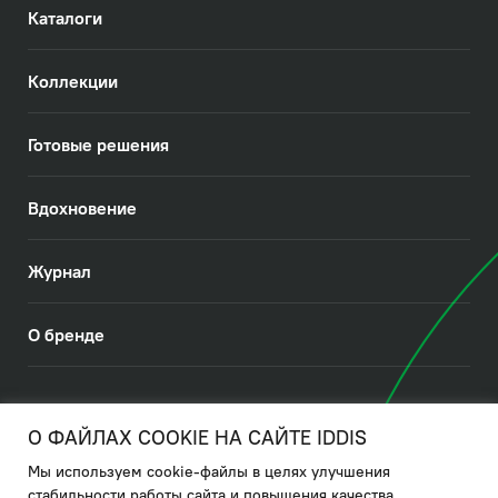
Каталоги
Коллекции
Готовые решения
Вдохновение
Журнал
О бренде
© 2026. IDDIS
О ФАЙЛАХ COOKIE НА САЙТЕ IDDIS
Мы используем cookie-файлы в целях улучшения
Политика в отношении использования файлов cookies
стабильности работы сайта и повышения качества