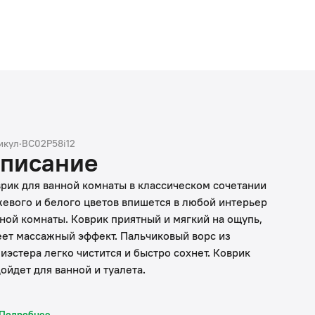
икул
·
BC02P58i12
писание
рик для ванной комнаты в классическом сочетании
евого и белого цветов впишется в любой интерьер
ной комнаты. Коврик приятный и мягкий на ощупь,
ет массажный эффект. Пальчиковый ворс из
иэстера легко чистится и быстро сохнет. Коврик
ойдет для ванной и туалета.
тот коврик в ванную противоскользящий:
Подробнее