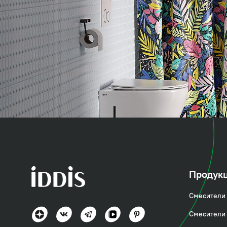
коллекция
Бэйс (Base)
Продук
Смесители 
Актуально и практично
Смесители 