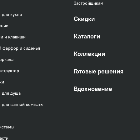
Застройщикам
 для кухни
Скидки
ение
Каталоги
и и клавиши
 фарфор и сиденья
Коллекции
еркала
Готовые решения
нструктор
ки
Вдохновение
 для душа
 для ванной комнаты
истемы
асти