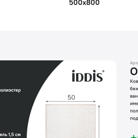
500х800
Арт
О
Ков
беж
ван
име
пол
под
• Э