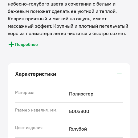
небесно-голубого цвета в сочетании с белым и
бежевым поможет сделать ее уютной и теплой.
Коврик приятный и мягкий на ощупь, имеет
массажный эффект. Крупный и плотный петельчатый
ворс из полиэстера легко чистится и быстро сохнет.
Коврик подойдет для ванной и туалета.
Подробнее
• Этот коврик в ванную противоскользящий:
специальная основа (термоклей) позволяет не
скользить на гладком и влажном кафеле. Подходит
Характеристики
для использования в помещениях с теплыми полами.
• Благодаря современным влагостойким материалам
и качественной обработке краев коврик не потеряет
Материал
Полиэстер
свежести красок, не обветшает и надолго останется
привлекательным как в день покупки.
Размер изделия, мм.
500х800
• Несложно ухаживать: разрешена деликатная стирка
при температуре до 40 градусов с жидким моющим
Цвет изделия
Голубой
средством; не сушить на батарее, избегать
солнечных лучей.