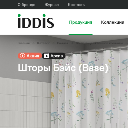
О бренде
Журнал
Контакты
Продукция
Коллекции
Главная
Каталог
Ванная
Текстиль для ванной комнаты
Шторы Бэйс (Base)