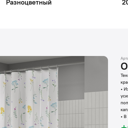
Разноцветный
2
Арт
О
Тек
кра
• И
уси
поп
кап
• В
пла