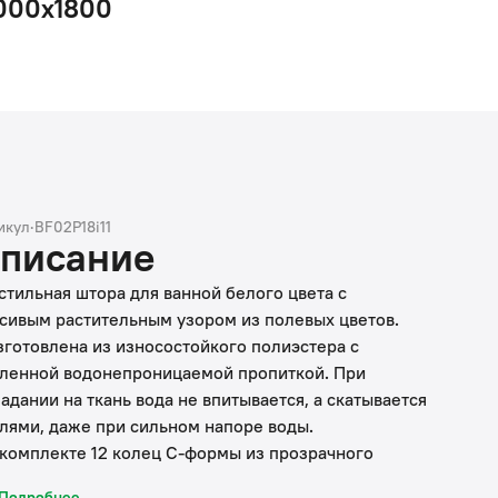
000х1800
икул
·
BF02P18i11
писание
стильная штора для ванной белого цвета с
сивым растительным узором из полевых цветов.
зготовлена из износостойкого полиэстера с
ленной водонепроницаемой пропиткой. При
адании на ткань вода не впитывается, а скатывается
лями, даже при сильном напоре воды.
 комплекте 12 колец С-формы из прозрачного
стика.
Подробнее