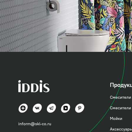
коллекция
Бэйс (Base)
Продук
Смесители 
Актуально и практично
Смесители 
Посмотреть всё
Мойки
inform@skl-co.ru
Аксессуары