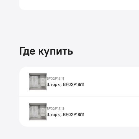
Где купить
BF02P18i11
Шторы, BF02P18i11
BF02P18i11
Шторы, BF02P18i11