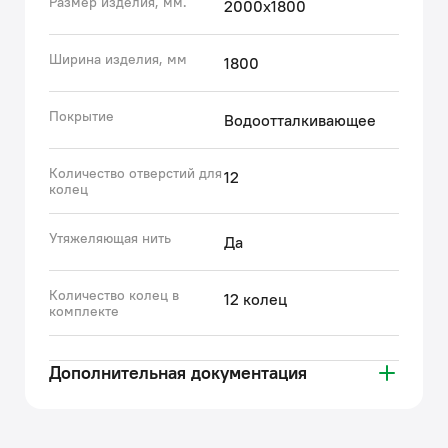
Размер изделия, мм.
2000х1800
Гарантия на текстильные аксессуары IDDIS® – 1 год.
Ширина изделия, мм
1800
(с) Авторский текст, август 2023 г.
Покрытие
Водоотталкивающее
Количество отверстий для
12
колец
Утяжеляющая нить
Да
Количество колец в
12 колец
комплекте
Дополнительная документация