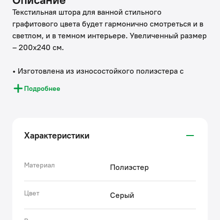
Текстильная штора для ванной стильного
графитового цвета будет гармонично смотреться и в
светлом, и в темном интерьере. Увеличенный размер
– 200х240 см.
• Изготовлена из износостойкого полиэстера с
водоотталкивающей пропиткой. При попадании на
Подробнее
ткань вода не впитывается, а скатывается каплями,
даже при сильном напоре воды.
• В комплекте 12 колец С-формы из прозрачного
пластика.
Характеристики
• По верхнему краю расположены 12 прозрачных
пластиковых люверсов.
• Штора имеет утяжеляющую нить по нижнему краю,
Материал
Полиэстер
которая позволяет избежать задирания ткани.
• Легко ухаживать: шторку для ванной комнаты
Цвет
Серый
можно стирать в стиральной машине в деликатном
режиме и гладить утюгом на минимальной