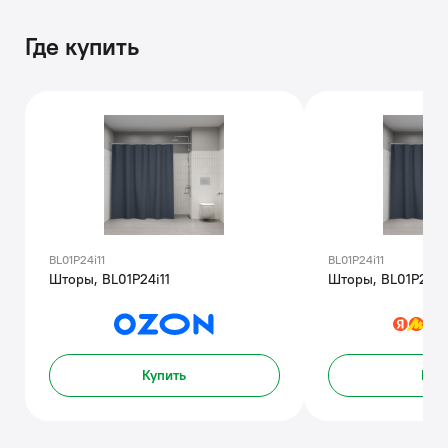
Где купить
BL01P24i11
BL01P24i11
Шторы, BL01P24i11
Шторы, BL01P24i1
Купить
Куп