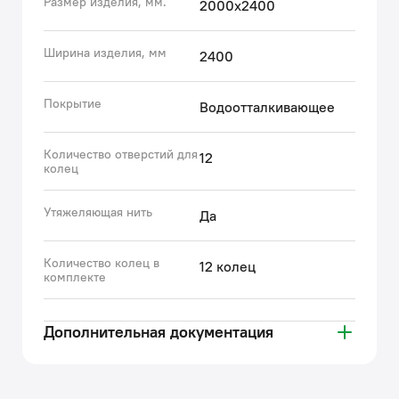
Размер изделия, мм.
2000x2400
температуре.
Гарантия на текстильные аксессуары IDDIS® – 1 год.
Ширина изделия, мм
2400
(с) Авторский текст, сентябрь 2023 г.
Покрытие
Водоотталкивающее
Количество отверстий для
12
колец
Утяжеляющая нить
Да
Количество колец в
12 колец
комплекте
Дополнительная документация