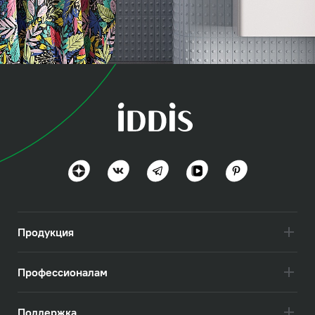
коллекция
Бэйс (Base)
Актуально и практично
Посмотреть всё
Продукция
Профессионалам
Поддержка