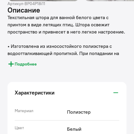
Артикул
·
BP04P18i11
Описание
Текстильная штора для ванной белого цвета с
принтом в виде летящих птиц. Штора освежит
пространство и привнесет в него легкое настроение.
• Изготовлена из износостойкого полиэстера с
водоотталкивающей пропиткой. При попадании на
ткань вода не впитывается, а скатывается каплями,
Подробнее
даже при сильном напоре воды.
• В комплекте 12 колец С-формы из прозрачного
пластика.
• По верхнему краю расположены 12 прозрачных
Характеристики
пластиковых люверсов.
• Штора имеет утяжеляющую нить по нижнему краю,
которая позволяет избежать задирания ткани.
Материал
Полиэстер
• Легко ухаживать: шторку для ванной комнаты
можно стирать в стиральной машине в деликатном
Цвет
Белый
режиме и гладить утюгом на минимальной