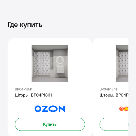
Где купить
BP04P18i11
BP04P18i11
Шторы, BP04P18i11
Шторы, BP04P18i1
Купить
Куп