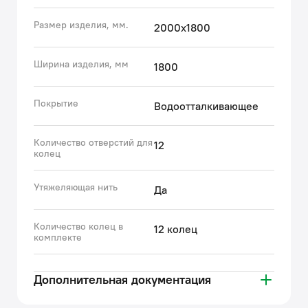
температуре.
Размер изделия, мм.
2000х1800
Гарантия на текстильные аксессуары IDDIS® – 1 год.
Ширина изделия, мм
1800
(с) Авторский текст, сентябрь 2023 г.
Покрытие
Водоотталкивающее
Количество отверстий для
12
колец
Утяжеляющая нить
Да
Количество колец в
12 колец
комплекте
Дополнительная документация