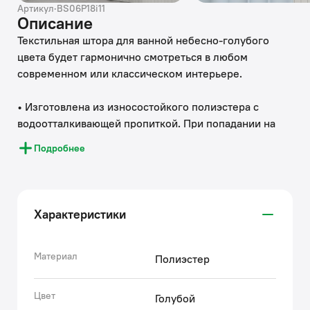
Артикул
·
BS06P18i11
Описание
Текстильная штора для ванной небесно-голубого
цвета будет гармонично смотреться в любом
современном или классическом интерьере.
• Изготовлена из износостойкого полиэстера с
водоотталкивающей пропиткой. При попадании на
ткань вода не впитывается, а скатывается каплями,
Подробнее
даже при сильном напоре воды.
• В комплекте 12 колец С-формы из прозрачного
пластика.
• По верхнему краю расположены 12 прозрачных
Характеристики
пластиковых люверсов.
• Штора имеет утяжеляющую нить по нижнему краю,
которая позволяет избежать задирания ткани.
Материал
Полиэстер
• Легко ухаживать: шторку для ванной комнаты
можно стирать в стиральной машине в деликатном
Цвет
Голубой
режиме и гладить утюгом на минимальной