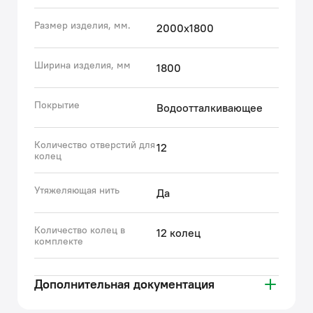
температуре.
Размер изделия, мм.
2000х1800
Гарантия на текстильные аксессуары IDDIS® – 1 год.
Ширина изделия, мм
1800
(с) Авторский текст, сентябрь 2023 г.
Покрытие
Водоотталкивающее
Количество отверстий для
12
колец
Утяжеляющая нить
Да
Количество колец в
12 колец
комплекте
Дополнительная документация