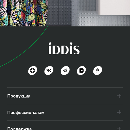
коллекция
Бэйс (Base)
Актуально и практично
Посмотреть всё
Продукция
Профессионалам
Поддержка