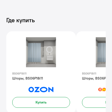
Где купить
BS06P18i11
BS06P18i11
Шторы, BS06P18i11
Шторы, BS06P18i1
Купить
Куп