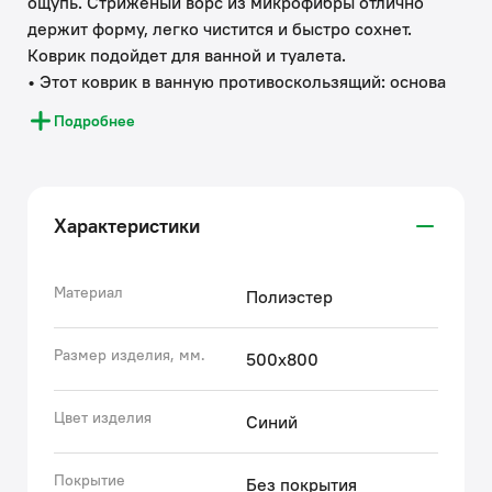
ощупь. Стриженый ворс из микрофибры отлично
держит форму, легко чистится и быстро сохнет.
Коврик подойдет для ванной и туалета.
• Этот коврик в ванную противоскользящий: основа
из экологичной термопластичной резины (TPR)
Подробнее
позволяет не скользить на гладком и влажном
кафеле. Подходит для использования в помещениях
с теплыми полами.
• Благодаря современным влагостойким материалам
Характеристики
и качественной обработке краев коврик не потеряет
яркости красок, не обветшает и надолго останется
привлекательным как в день покупки.
Материал
Полиэстер
• Несложно ухаживать: разрешена деликатная стирка
при температуре до 40 градусов с жидким моющим
Размер изделия, мм.
500х800
средством; не сушить на батарее, избегать
солнечных лучей.
Цвет изделия
Синий
Гарантия на текстильные аксессуары IDDIS® – 1 год.
(с) Авторский текст, август 2023 г.
Покрытие
Без покрытия