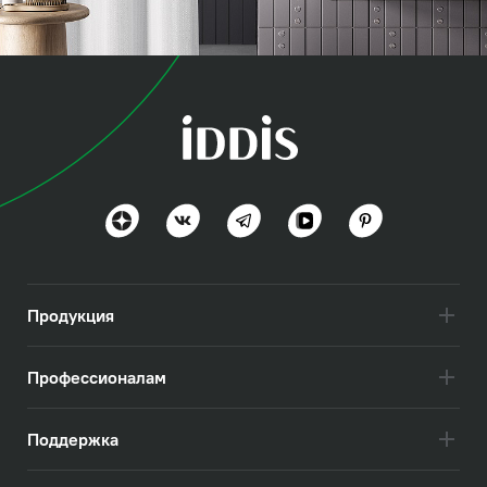
коллекция
Декор (Décor)
Уют и мягкость
Посмотреть всё
Продукция
Профессионалам
Поддержка