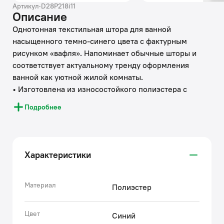
Артикул
·
D28P218i11
Описание
Однотонная текстильная штора для ванной
насыщенного темно-синего цвета с фактурным
рисунком «вафля». Напоминает обычные шторы и
соответствует актуальному тренду оформления
ванной как уютной жилой комнаты.
• Изготовлена из износостойкого полиэстера с
водоотталкивающей пропиткой – при попадании на
Подробнее
ткань вода не впитывается, а скатывается каплями.
• Без колец в комплекте, приобретаются отдельно.
• По верхнему краю расположены 12 хромированных
люверсов из нержавеющей стали.
Характеристики
• Легко ухаживать: шторку для ванной комнаты
можно стирать в стиральной машине в деликатном
режиме и гладить утюгом на минимальной
Материал
Полиэстер
температуре.
• Гарантия на текстильные аксессуары IDDIS® – 1 год.
Цвет
Синий
(с) Авторский текст, октябрь 2022 г.