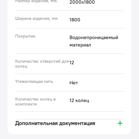
Размер изделия, мм.
2000х1800
Гарантия на текстильные аксессуары IDDIS® – 1 год.
(с) Авторский текст, апрель 2023 г.
Ширина изделия, мм
1800
Покрытие
Водонепроницаемый
материал
Количество отверстий для
12
колец
Утяжеляющая нить
Нет
Количество колец в
12 колец
комплекте
Дополнительная документация