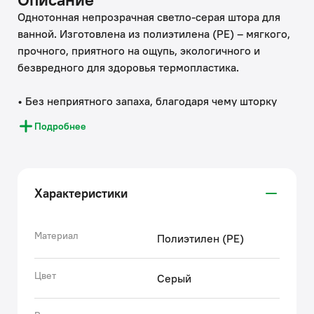
Однотонная непрозрачная светло-серая штора для
ванной. Изготовлена из полиэтилена (PE) – мягкого,
прочного, приятного на ощупь, экологичного и
безвредного для здоровья термопластика.
• Без неприятного запаха, благодаря чему шторку
для ванной можно использовать уже в день покупки.
Подробнее
• 12 прозрачных пластиковых колец в комплекте,
штора готова к использованию.
• По верхнему краю 12 штампованных отверстий-
люверсов – кольцо/крючок легко пройдет насквозь,
Характеристики
не повредив шторы.
• Полиэтилен (PE) на 100% водонепроницаем и
надежно защищает от брызг, не подвержен развитию
Материал
Полиэтилен (PE)
плесени и грибка.
• Просто ухаживать: достаточно протереть салфеткой
Цвет
Серый
с мылом и промыть под душем. При этом штору
можно даже не снимать с карниза.