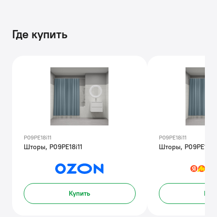
Где купить
P09PE18i11
P09PE18i11
Шторы, P09PE18i11
Шторы, P09PE18i1
Купить
Куп