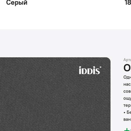
Серый
1
Арт
О
Одн
нас
сов
ощу
тер
• Б
ван
• Б