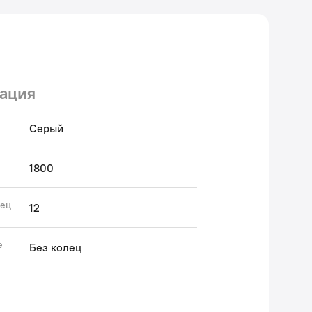
ация
Серый
1800
лец
12
е
Без колец