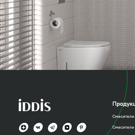
коллекция
Промо (Prom
Продук
Смесители 
Простота и уют
Смесители 