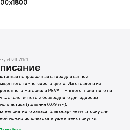
800x1800
икул
·
P34PV11i11
писание
отонная непрозрачная штора для ванной
ыщенного темно-серого цвета. Изготовлена из
ременного материала PEVA – мягкого, приятного на
пь, экологичного и безвредного для здоровья
мопластика (толщина 0,09 мм).
ез неприятного запаха, благодаря чему шторку для
ной можно использовать уже в день покупки.
ез колец в комплекте, приобретаются отдельно.
Подробнее