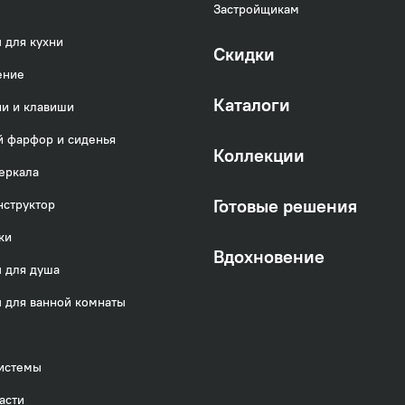
Застройщикам
 для кухни
Скидки
ение
Каталоги
и и клавиши
 фарфор и сиденья
Коллекции
еркала
Готовые решения
нструктор
ки
Вдохновение
 для душа
 для ванной комнаты
истемы
асти