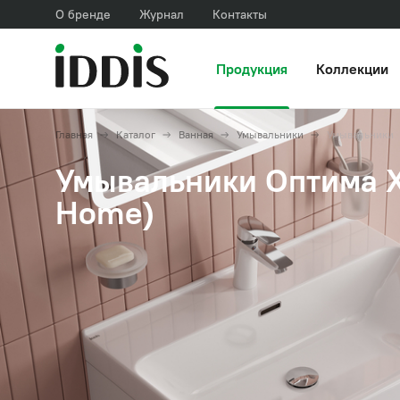
О бренде
Журнал
Контакты
Продукция
Коллекции
Главная
Каталог
Ванная
Умывальники
Умывальники
Умывальники Оптима Х
Home)