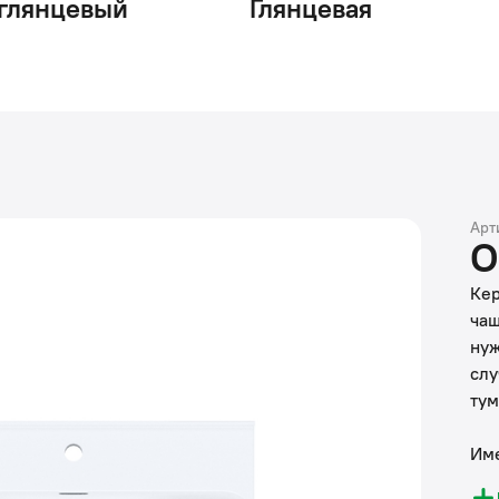
глянцевый
Глянцевая
Арт
О
Кер
чаш
нуж
слу
тум
Име