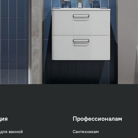
оллекция
 (Optima Home)
ция
Профессионалам
для ванной
Сантехникам
ункциональность