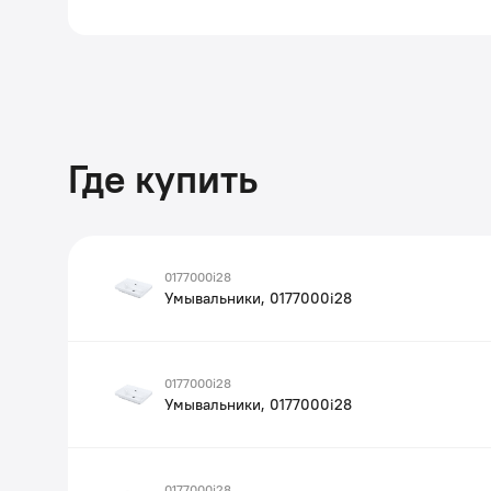
Где купить
0177000i28
Умывальники, 0177000i28
0177000i28
Умывальники, 0177000i28
0177000i28