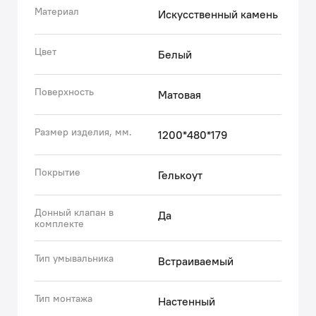
• Покрытие умывальника IDDIS® из гелькоута
Материал
Искусственный камень
обладает стойкостью к загрязнению благодаря
отсутствию микропор. Гелькоут отличается
Цвет
Белый
глянцевым блеском и совершенно гладкой
поверхностью, что обеспечивает красивый внешний
Поверхность
Матовая
вид умывальника.
• Умывальник IDDIS® прост в уходе – достаточно
обычного мыльного раствора или чистящего
Размер изделия, мм.
1200*480*179
средства без абразивных частиц.
• Гарантия на умывальники IDDIS® – 5 лет.
Покрытие
Гелькоут
(с) Авторский текст, июнь 2022 г.
Донный клапан в
Да
комплекте
Тип умывальника
Встраиваемый
Тип монтажа
Настенный