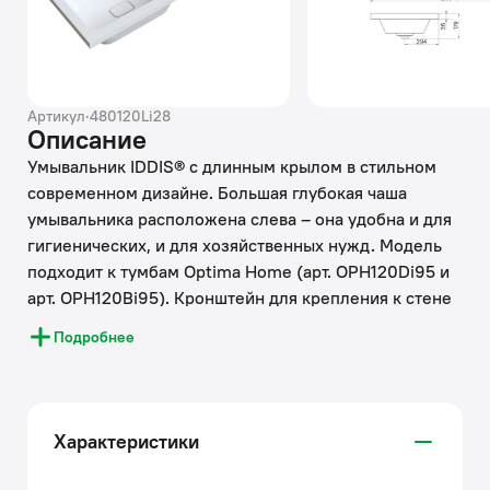
Артикул
·
480120Li28
Описание
Умывальник IDDIS® с длинным крылом в стильном
современном дизайне. Большая глубокая чаша
умывальника расположена слева – она удобна и для
гигиенических, и для хозяйственных нужд. Модель
подходит к тумбам Optima Home (арт. OPH120Di95 и
арт. OPH120Bi95). Кронштейн для крепления к стене
и декоративная накладка на слив идут в комплекте.
Подробнее
• Умывальник IDDIS® из литьевого искусственного
камня обладает повышенной механической
прочностью и долговечностью. Его правильная
геометрия обеспечивает идеальное прилегание к
Характеристики
тумбе и легкий сток воды с естественной защитой от
разбрызгивания.