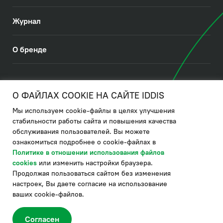
Журнал
О бренде
© 2026. IDDIS
О ФАЙЛАХ COOKIE НА САЙТЕ IDDIS
Мы используем cookie-файлы в целях улучшения
Политика в отношении использования файлов cookies
стабильности работы сайта и повышения качества
обслуживания пользователей. Вы можете
Политика обработки ПДн
ознакомиться подробнее о cookie-файлах в
Политика в области управления цепочкой поставки
Политике в отношении использования файлов
cookies
или изменить настройки браузера.
по системе "НСЛС"
Продолжая пользоваться сайтом без изменения
Производитель оставляет за собой право в любой момент
настроек, Вы даете согласие на использование
вносить изменения в комплектацию, дизайн и характеристики
товара, не ухудшающие его качество.
ваших cookie-файлов.
®
Актуальная информация о продукции IDDIS
– на сайте бренда
www.iddis.ru.
Согласен