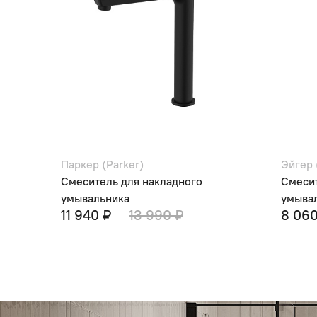
Паркер (Parker)
Эйгер 
Смеситель для накладного
Смесит
умывальника
умыва
11 940 ₽
13 990 ₽
8 06