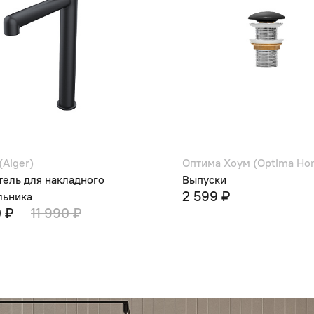
(Aiger)
Оптима Хоум (Optima Ho
ель для накладного
Выпуски
2 599 ₽
льника
0 ₽
11 990 ₽