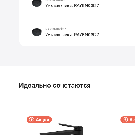
Умывальники, RAYBM03i27
RAYBM03i27
Умывальники, RAYBM03i27
Идеально сочетаются