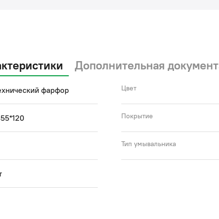
актеристики
Дополнительная документ
Цвет
ехнический фарфор
Покрытие
55*120
Тип умывальника
т