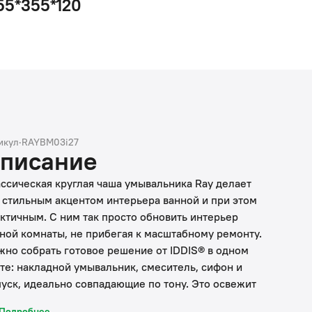
55*355*120
икул
·
RAYBM03i27
писание
ссическая круглая чаша умывальника Ray делает
 стильным акцентом интерьера ванной и при этом
ктичным. С ним так просто обновить интерьер
ной комнаты, не прибегая к масштабному ремонту.
но собрать готовое решение от IDDIS® в одном
те: накладной умывальник, смеситель, сифон и
уск, идеально совпадающие по тону. Это освежит
ерьер, сделает его цельным. Смеситель нужно
Подробнее