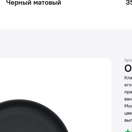
Черный матовый
3
Арт
О
Кла
его
пра
ван
Мож
цве
вып
инт