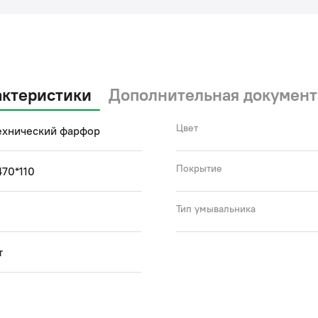
актеристики
Дополнительная документ
Цвет
ехнический фарфор
Покрытие
70*110
Тип умывальника
т