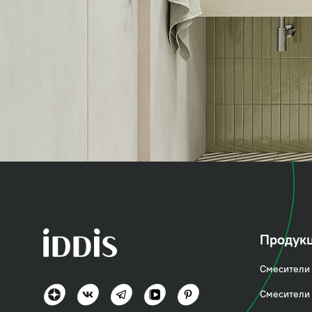
коллекция
Слайд (Slide)
Продук
Смесители 
Стиль и технологии вне времени
Смесители 