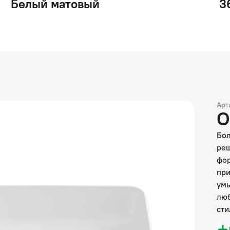
Белый матовый
3
Арт
О
Бол
реш
фор
при
умы
люб
сти
гот