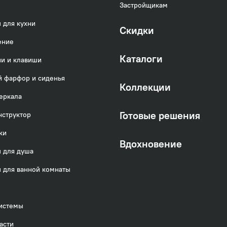
Застройщикам
 для кухни
Скидки
ение
Каталоги
и и клавиши
 фарфор и сиденья
Коллекции
еркала
Готовые решения
нструктор
ки
Вдохновение
 для душа
 для ванной комнаты
истемы
асти