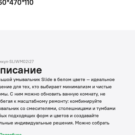
60*470*110
икул
·
SLIWM02i27
писание
ьшой умывальник Slide в белом цвете — идеальное
ение для тех, кто выбирает минимализм и чистые
мы. С ним можно обновить ванную комнату, не
бегая к масштабному ремонту: комбинируйте
вальник со смесителями, столешницами и тумбами
ых подходящих форм и цветов и создавайте
льные индивидуальные решения. Можно собрать
овое решение от IDDIS® в одном цвете: накладной
Подробнее