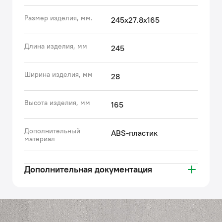
благодаря прочному и износостойкому пластику и
Размер изделия, мм.
245x27.8x165
надежному креплению рамки на шурупы.
• Технология двухрежимного смыва (малым или
большим объемом) обеспечивает ощутимую
Длина изделия, мм
245
экономию потребления воды.
• Гарантия на все клавиши IDDIS® – 3 года.
Ширина изделия, мм
28
(с) Авторский текст, апрель 2022 г.
Высота изделия, мм
165
Дополнительный
ABS-пластик
материал
Дополнительная документация