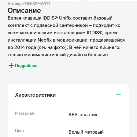
Артикул
·
UNI32MWi77
Описание
Белая клавиша IDDIS® Unifix составит базовый
комплект с подвесной сантехникой – подходит ко
всем механическим инсталляциям IDDIS®, кроме
инсталляции Neofix в модификации, продававшейся
до 2014 года (см. на фото). В ней ничего лишнего:
только минималистичный дизайн и большие
прямоугольные кнопки. Плоская и эстетичная
Подробнее
клавиша смыва займет пространство размером не
более ежедневника (24,5 на 16,5 см). Она легко
монтируется и снимается для удобного доступа к
крану открытия-закрытия воды и обслуживания
Характеристики
арматуры. Модель представлена в нескольких
цветовых решениях.
• На матовой поверхности клавиши IDDIS® не
Материал
ABS-пластик
остаются следы пальцев, что значительно упрощает
уборку.
Цвет
Белый матовый
• Клавиша смыва IDDIS® прослужит дольше