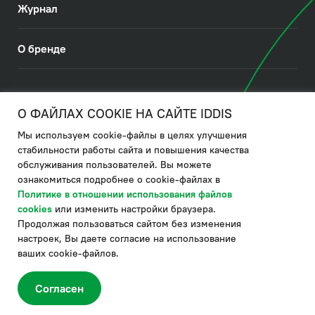
Журнал
О бренде
© 2026. IDDIS
О ФАЙЛАХ COOKIE НА САЙТЕ IDDIS
Мы используем cookie-файлы в целях улучшения
Политика в отношении использования файлов cookies
стабильности работы сайта и повышения качества
обслуживания пользователей. Вы можете
Политика обработки ПДн
ознакомиться подробнее о cookie-файлах в
Политика в области управления цепочкой поставки
Политике в отношении использования файлов
cookies
или изменить настройки браузера.
по системе "НСЛС"
Продолжая пользоваться сайтом без изменения
Производитель оставляет за собой право в любой момент
настроек, Вы даете согласие на использование
вносить изменения в комплектацию, дизайн и характеристики
товара, не ухудшающие его качество.
ваших cookie-файлов.
®
Актуальная информация о продукции IDDIS
– на сайте бренда
www.iddis.ru.
Согласен