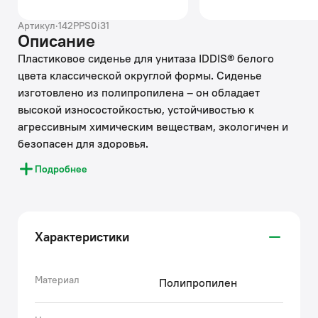
Артикул
·
142PPS0i31
Описание
Пластиковое сиденье для унитаза IDDIS® белого
цвета классической округлой формы. Сиденье
изготовлено из полипропилена – он обладает
высокой износостойкостью, устойчивостью к
агрессивным химическим веществам, экологичен и
безопасен для здоровья.
• Специальные амортизаторы обеспечивают плавное
Подробнее
и бесшумное закрытие крышки и сиденья унитаза,
что предотвращает повреждение поверхности
унитаза.
• Крепления прочно и надежно фиксируют сиденье
Характеристики
на унитазе и не расшатываются со временем.
• Гарантия на сиденье для унитаза IDDIS® 3 года,
чтобы вы были уверены в его надежности и высоком
Материал
Полипропилен
качестве.
(с) Авторский текст, июнь 2020 г.