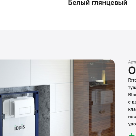
Белый глянцевый
Арт
О
Гот
туа
Bla
с д
кла
нео
удо