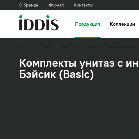
О бренде
Журнал
Контакты
Продукция
Коллекции
Главная
Каталог
Ванная
Санитарный фарфор и сиденья
Комплекты унитаз с и
Бэйсик (Basic)