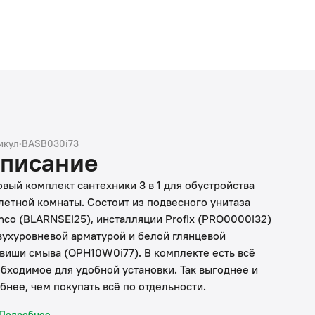
икул
·
BASB030i73
писание
овый комплект сантехники 3 в 1 для обустройства
летной комнаты. Состоит из подвесного унитаза
nco (BLARNSEi25), инсталляции Profix (PRO0000i32)
вухуровневой арматурой и белой глянцевой
виши смыва (OPH10W0i77). В комплекте есть всё
бходимое для удобной установки. Так выгоднее и
бнее, чем покупать всё по отдельности.
Подробнее