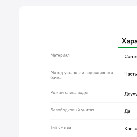
Хар
Материал
Сант
Метод установки водосливного
Часть
бачка
Режим слива воды
Двух
Безободковый унитаз
Да
Тип смыва
Каск