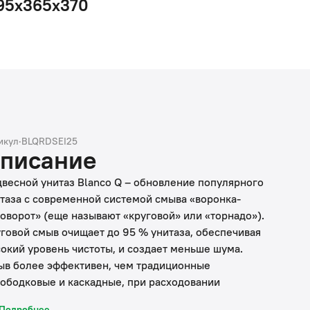
95x365x370
икул
·
BLQRDSEI25
писание
весной унитаз Blanco Q – обновление популярного
таза с современной системой смыва «воронка-
оворот» (еще называют «круговой» или «торнадо»).
говой смыв очищает до 95 % унитаза, обеспечивая
окий уровень чистоты, и создает меньше шума.
в более эффективен, чем традиционные
ободковые и каскадные, при расходовании
ндартных 6 и 3 л воды.
Подробнее