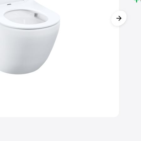
Уни
гео
сид
при
• К
Опт
PR
• С
кер
под
• Б
сни
уст
• З
IDD
Гар