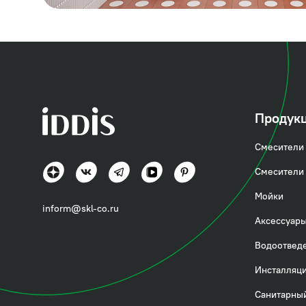
Продук
Смесители 
Смесители 
Мойки
inform@skl-co.ru
Аксессуары
Водоотвед
Инсталляци
Санитарный