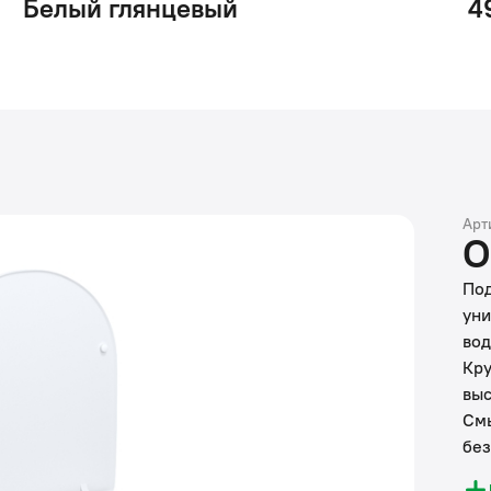
Белый глянцевый
4
Арт
О
Под
уни
вод
Кру
выс
Смы
без
ста