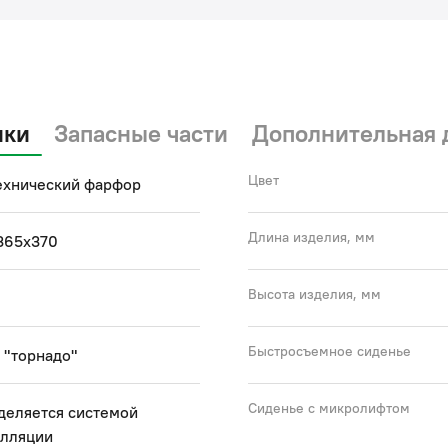
(с)
ики
Запасные части
Дополнительная 
Цвет
ехнический фарфор
Длина изделия, мм
365x370
Высота изделия, мм
Быстросъемное сиденье
 "торнадо"
Сиденье с микролифтом
деляется системой
алляции