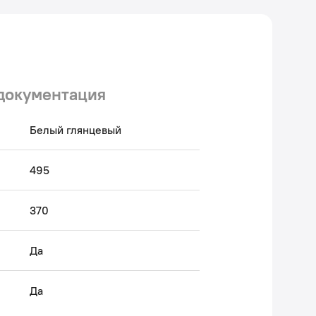
 Авторский текст, март 2023 г.
документация
Белый глянцевый
495
370
Да
Да