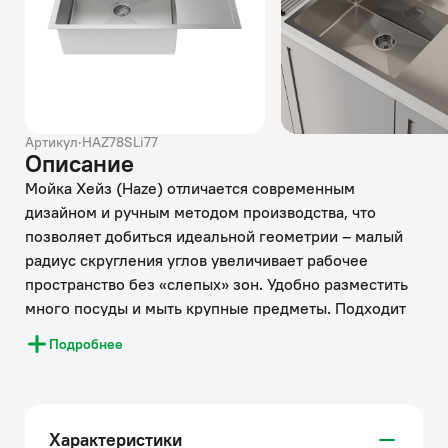
Артикул
·
HAZ78SLi77
Описание
Мойка Хейз (Haze) отличается современным
дизайном и ручным методом производства, что
позволяет добиться идеальной геометрии – малый
радиус скругления углов увеличивает рабочее
пространство без «слепых» зон. Удобно разместить
много посуды и мыть крупные предметы. Подходит
для шкафа от 80 см. Глубина 20 см.
Подробнее
• Подходит для врезного монтажа, подстольный
монтаж не предусмотрен. Вырез под мойку
составляет 760х490 мм.
Характеристики