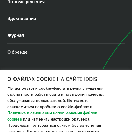
Готовые решения
Вдохновение
Журнал
О бренде
© 2026. IDDIS
О ФАЙЛАХ COOKIE НА САЙТЕ IDDIS
Мы используем cookie-файлы в целях улучшения
Политика в отношении использования файлов cookies
стабильности работы сайта и повышения качества
обслуживания пользователей. Вы можете
Политика обработки ПДн
ознакомиться подробнее о cookie-файлах в
Политика в области управления цепочкой поставки
Политике в отношении использования файлов
cookies
или изменить настройки браузера.
по системе "НСЛС"
Продолжая пользоваться сайтом без изменения
Производитель оставляет за собой право в любой момент
настроек, Вы даете согласие на использование
вносить изменения в комплектацию, дизайн и характеристики