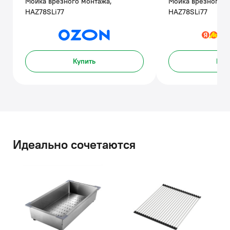
Мойка врезного монтажа,
Мойка врезного м
HAZ78SLi77
HAZ78SLi77
Купить
Куп
Идеально сочетаются