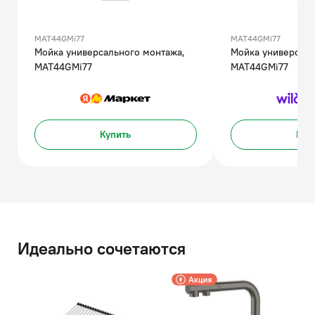
MAT44GMi77
MAT44GMi77
Мойка универсального монтажа,
Мойка универсаль
MAT44GMi77
MAT44GMi77
Купить
Куп
Идеально сочетаются