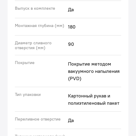
Выпуск в комплекте
Да
Гарантия на мойку IDDIS® – 10 лет, на выпуск,
крепления и сифон – 1 год.
Монтажная глубина (мм)
180
(с) Авторский текст, декабрь 2025 г.
Диаметр сливного
90
отверстия (мм)
Покрытие
Покрытие методом
вакуумного напыления
(PVD)
Тип упаковки
Картонный рукав и
полиэтиленовый пакет
Переливное отверстие
Да