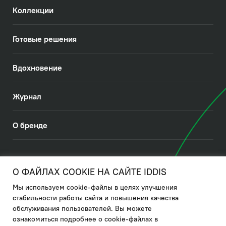
Коллекции
Готовые решения
Вдохновение
Журнал
О бренде
© 2026. IDDIS
О ФАЙЛАХ COOKIE НА САЙТЕ IDDIS
Мы используем cookie-файлы в целях улучшения
Политика в отношении использования файлов cookies
стабильности работы сайта и повышения качества
обслуживания пользователей. Вы можете
Политика обработки ПДн
ознакомиться подробнее о cookie-файлах в
Политика в области управления цепочкой поставки