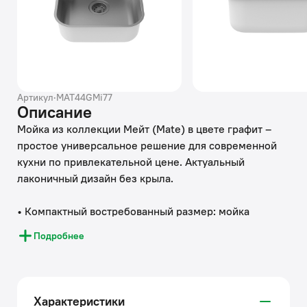
Артикул
·
MAT44GMi77
Описание
Мойка из коллекции Мейт (Mate) в цвете графит –
простое универсальное решение для современной
кухни по привлекательной цене. Актуальный
лаконичный дизайн без крыла.
• Компактный востребованный размер: мойка
поместится в любой, даже небольшой кухонный
Подробнее
гарнитур (от 50 см).
• Изготовлена из прочной качественной
нержавеющей стали марки 304 толщиной 0,8 мм.
Стойкая к износу, выдерживает различные
Характеристики