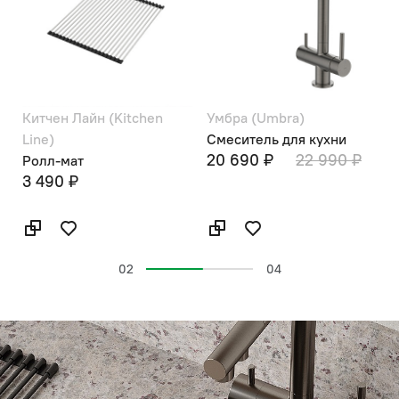
Китчен Лайн (Kitchen
Умбра (Umbra)
А
Line)
Смеситель для кухни
С
20 690 ₽
22 990 ₽
Ролл-мат
3 490 ₽
02
04