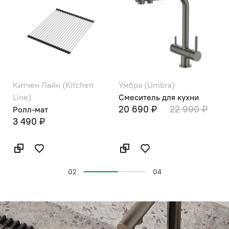
Китчен Лайн (Kitchen
Умбра (Umbra)
А
Line)
Смеситель для кухни
С
20 690 ₽
22 990 ₽
Ролл-мат
3 490 ₽
02
04