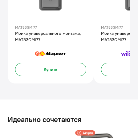
MAT53GMi77
MAT53GMi77
Мойка универсального монтажа,
Мойка универсаль
MAT53GMi77
MAT53GMi77
Купить
Куп
Идеально сочетаются