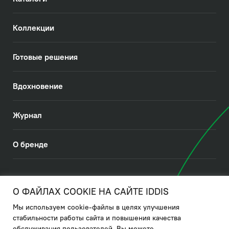
Коллекции
Готовые решения
Вдохновение
Журнал
О бренде
© 2026. IDDIS
О ФАЙЛАХ COOKIE НА САЙТЕ IDDIS
Мы используем cookie-файлы в целях улучшения
Политика в отношении использования файлов cookies
стабильности работы сайта и повышения качества
обслуживания пользователей. Вы можете
Политика обработки ПДн