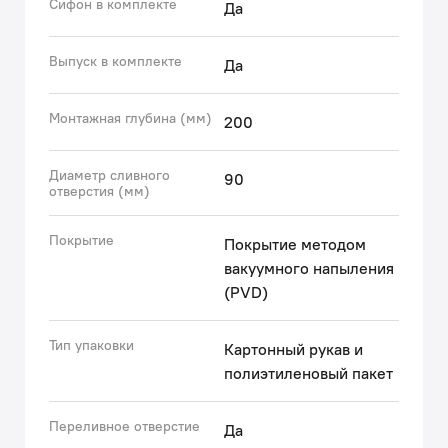
Сифон в комплекте
Да
крепежей (врезной и подстольный).
Выпуск в комплекте
Да
Гарантия на мойку IDDIS® – 10 лет, на выпуск,
крепления и сифон – 1 год.
Монтажная глубина (мм)
200
(с) Авторский текст, декабрь 2025 г.
Диаметр сливного
90
отверстия (мм)
Покрытие
Покрытие методом
вакуумного напыления
(PVD)
Тип упаковки
Картонный рукав и
полиэтиленовый пакет
Переливное отверстие
Да