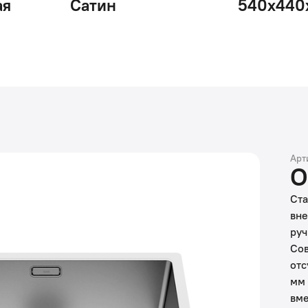
ая
Сатин
540х440
Арт
О
Ста
вне
руч
Сов
отс
мм 
вме