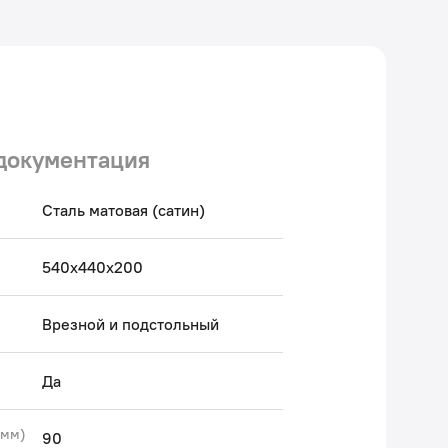
антия на мойки IDDIS® – 15 лет, на выпуск,
пления и сифон – 1 год.
 Авторский текст, декабрь 2025 г.
документация
Сталь матовая (сатин)
540х440х200
Врезной и подстольный
Да
(мм)
90