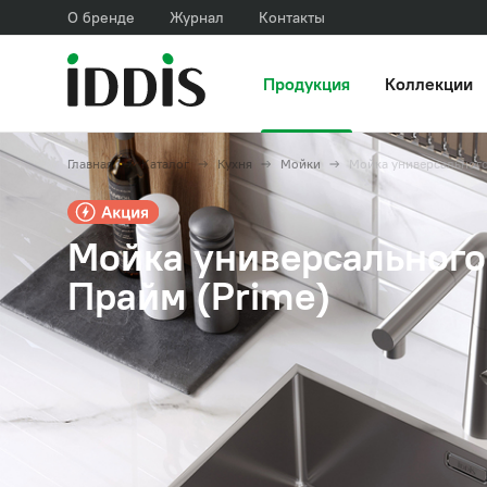
О бренде
Журнал
Контакты
Продукция
Коллекции
Главная
Каталог
Кухня
Мойки
Мойка универсальног
Мойка универсального
Прайм (Prime)